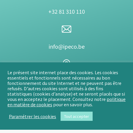
+32 81 310 110
info@ipeco.be
Le présent site internet place des cookies. Les cookies
essentiels et fonctionnels sont nécessaires au bon
IPECO SRL
fonctionnement du site Internet et ne peuvent pas être
refusés. D’autres cookies sont utilisés à des fins
Rue de Gembloux 89
statistiques (cookies d’analyse) et ne seront placés que si
B-5002 Namur
vous en acceptez le placement. Consultez notre
politique
en matière de cookies
pour en savoir plus.
Paramétrer les cookies
Tout accepter
© By Poush
Menu du bas