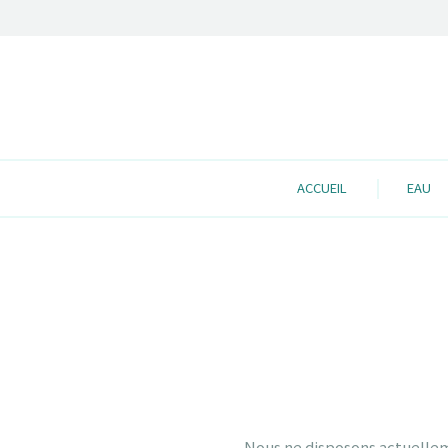
ACCUEIL
EAU
Nous ne disposons actuellem