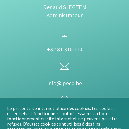
Renaud SLEGTEN
Administrateur
+32 81 310 110
info@ipeco.be
Le présent site internet place des cookies. Les cookies
essentiels et fonctionnels sont nécessaires au bon
IPECO SRL
fonctionnement du site Internet et ne peuvent pas être
refusés. D’autres cookies sont utilisés à des fins
Rue de Gembloux 89
statistiques (cookies d’analyse) et ne seront placés que si